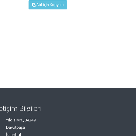
Atıf İçin Kopyala
letişim Bilgileri
Yıldız Mh., 34349
Davutpaşa
İstanbul