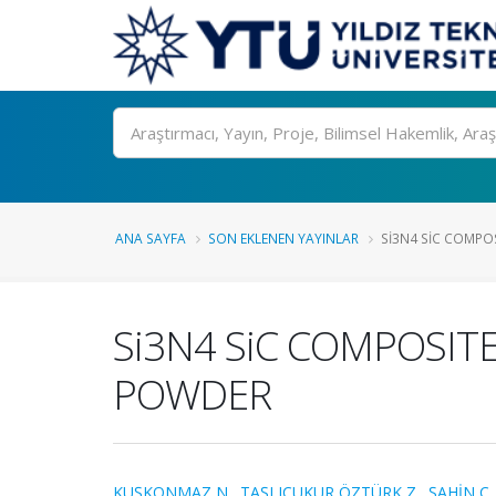
Ara
ANA SAYFA
SON EKLENEN YAYINLAR
SI3N4 SIC COMPOS
Si3N4 SiC COMPOSIT
POWDER
KUŞKONMAZ N.
,
TAŞLIÇUKUR ÖZTÜRK Z.
,
ŞAHİN C.