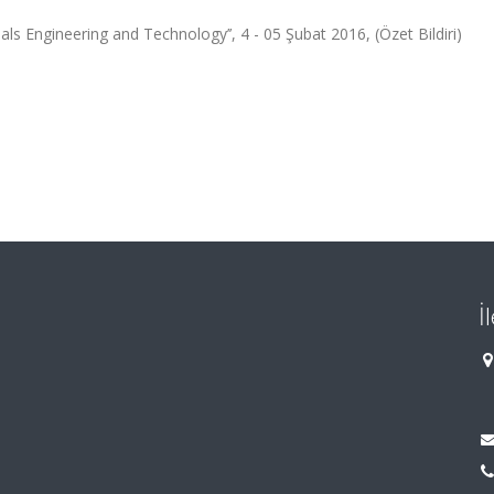
ls Engineering and Technology’’, 4 - 05 Şubat 2016, (Özet Bildiri)
İ