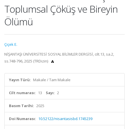
Toplumsal Çöküş ve Bireyin
Ölümü
Çiçek E.
NİŞANTAŞI ÜNİVERSİTESİ SOSYAL BİLİMLER DERGİSİ, cilt.13, sa.2,
ss.748-796, 2025 (TRDizin)
Yayın Türü:
Makale / Tam Makale
Cilt numarası:
13
Sayı:
2
Basım Tarihi:
2025
Doi Numarası:
10.52122/nisantasisbd.1745239