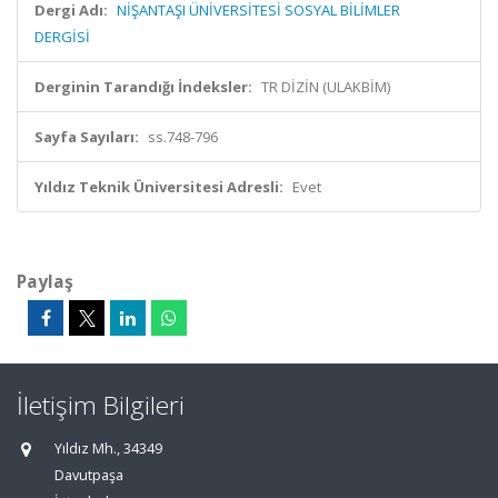
Dergi Adı:
NİŞANTAŞI ÜNİVERSİTESİ SOSYAL BİLİMLER
DERGİSİ
Derginin Tarandığı İndeksler:
TR DİZİN (ULAKBİM)
Sayfa Sayıları:
ss.748-796
Yıldız Teknik Üniversitesi Adresli:
Evet
Paylaş
İletişim Bilgileri
Yıldız Mh., 34349
Davutpaşa