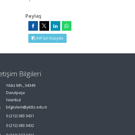
Paylaş
Atıf İçin Kopyala
letişim Bilgileri
Yıldız Mh., 34349
Davutpaşa
İstanbul
bilgiislem@yildiz.edu.tr
0 (212) 383 3431
0 (212) 383 3432