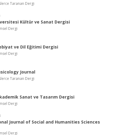
slerce Taranan Dergi
5
versitesi Kültür ve Sanat Dergisi
imsel Dergi
biyat ve Dil Eğitimi Dergisi
imsel Dergi
sicology Journal
slerce Taranan Dergi
kademik Sanat ve Tasarım Dergisi
imsel Dergi
4
onal Journal of Social and Humanities Sciences
imsel Dergi