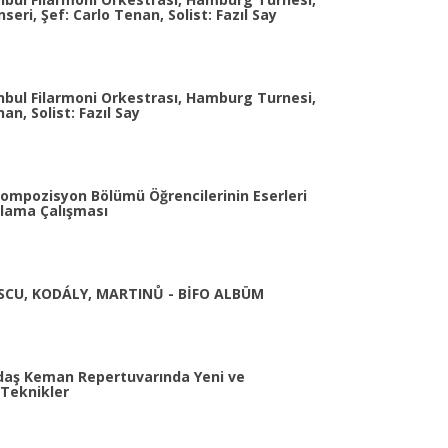
seri, Şef: Carlo Tenan, Solist: Fazıl Say
nbul Filarmoni Orkestrası, Hamburg Turnesi,
an, Solist: Fazıl Say
ompozisyon Bölümü Öğrencilerinin Eserleri
lama Çalışması
SCU, KODÁLY, MARTINŮ - BİFO ALBÜM
aş Keman Repertuvarında Yeni ve
 Teknikler