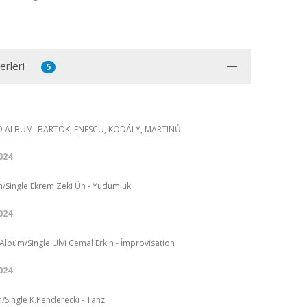
erleri
5
FO ALBUM- BARTÓK, ENESCU, KODÁLY, MARTINŮ
024
/Single Ekrem Zeki Ün - Yudumluk
024
Albüm/Single Ulvi Cemal Erkin - İmprovisation
024
/Single K.Penderecki - Tanz