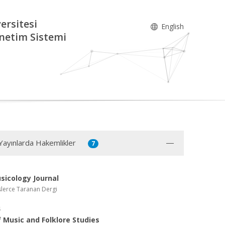
ersitesi
English
netim Sistemi
 Yayınlarda Hakemlikler
7
sicology Journal
slerce Taranan Dergi
5
f Music and Folklore Studies