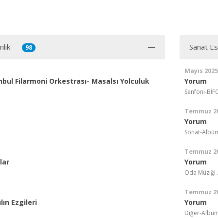
nlik
Sanat Es
98
Mayıs 2025
bul Filarmoni Orkestrası- Masalsı Yolculuk
Yorum
Senfoni-Bİ
Temmuz 2
Yorum
Sonat-Albüm
Temmuz 2
lar
Yorum
Oda Müziği-
Temmuz 2
lın Ezgileri
Yorum
Diğer-Albüm