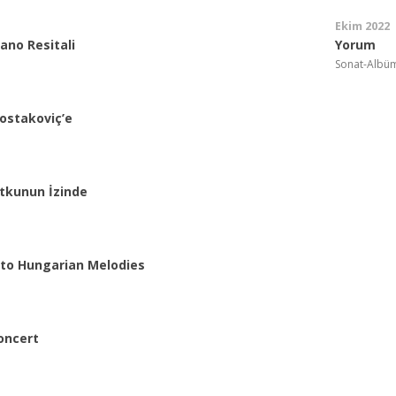
Ekim 2022
ano Resitali
Yorum
Sonat-Albü
Şostakoviç’e
utkunun İzinde
to Hungarian Melodies
oncert