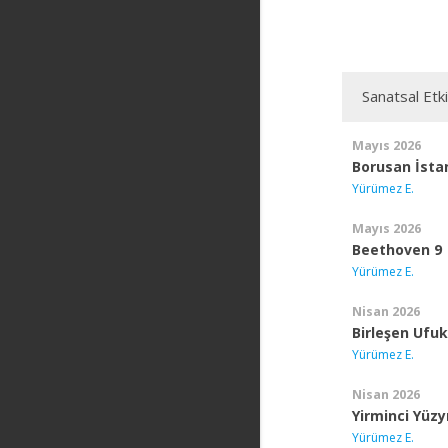
Sanatsal Etki
Mayıs 2026
Borusan İstan
Yürümez E.
Mayıs 2026
Beethoven 9
Yürümez E.
Nisan 2026
Birleşen Ufuk
Yürümez E.
Nisan 2026
Yirminci Yüzyı
Yürümez E.