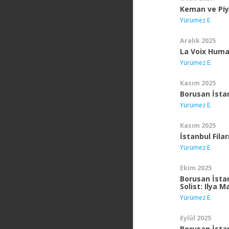
Keman ve Piy
Yürümez E.
Aralık 2025
La Voix Huma
Yürümez E.
Kasım 2025
Borusan İsta
Yürümez E.
Kasım 2025
İstanbul Fila
Yürümez E.
Ekim 2025
Borusan İstan
Solist: Ilya 
Yürümez E.
Eylül 2025
Borusan İsta