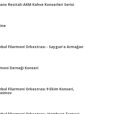
ano Resitali-AKM Kahve Konserleri Serisi
ine
nbul Filarmoni Orkestrası - Saygun'a Armağan
rmoni Derneği Konseri
bul Filarmoni Orkestrası 9 Ekim Konseri,
Maximov
nbul Filarmoni Orkestrası, Hamburg Turnesi,