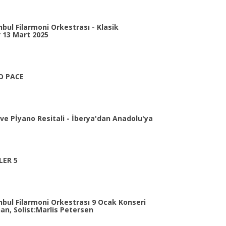
bul Filarmoni Orkestrası - Klasik
 13 Mart 2025
O PACE
e Pİyano Resitali - İberya'dan Anadolu'ya
LER 5
nbul Filarmoni Orkestrası 9 Ocak Konseri
an, Solist:Marlis Petersen