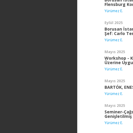
Flensburg Kon
Yürümez E.
Eylül 2025
Borusan İsta
Şef: Carlo Ten
Yürümez E.
Mayıs 2025
Workshop - K
Üzerine Uygu
Yürümez E.
Mayıs 2025
BARTÓK, ENE
Yürümez E.
Mayıs 2025
Seminer-Çağd
Genişletilmiş
Yürümez E.