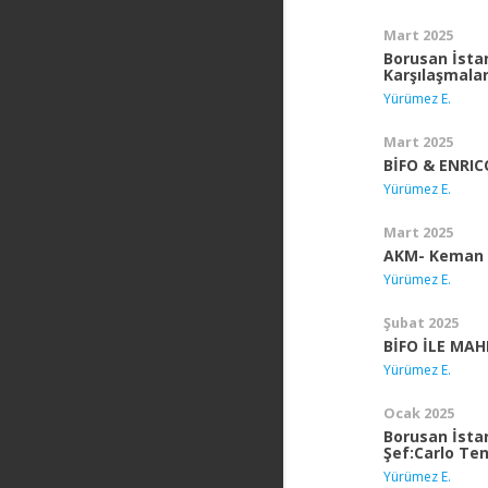
Mart 2025
Borusan İstan
Karşılaşmalar
Yürümez E.
Mart 2025
BİFO & ENRIC
Yürümez E.
Mart 2025
AKM- Keman v
Yürümez E.
Şubat 2025
BİFO İLE MAH
Yürümez E.
Ocak 2025
Borusan İsta
Şef:Carlo Ten
Yürümez E.