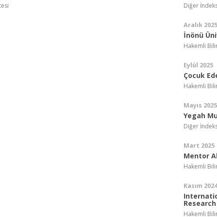
tesi
Diğer İndek
Aralık 202
İnönü Üni
Hakemli Bil
Eylül 2025
Çocuk Ede
Hakemli Bil
Mayıs 2025
Yegah Mu
Diğer İndek
Mart 2025
Mentor A
Hakemli Bil
Kasım 202
Internati
Research
Hakemli Bil