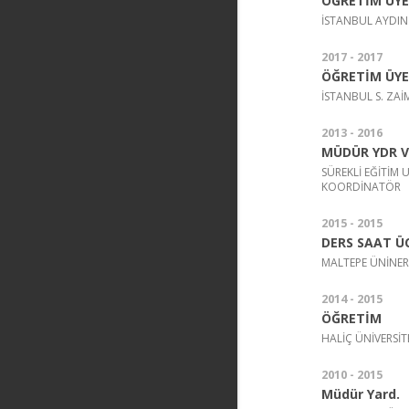
ÖĞRETİM ÜYE
İSTANBUL AYDIN 
2017 - 2017
ÖĞRETİM ÜYE
İSTANBUL S. ZAİ
2013 - 2016
MÜDÜR YDR 
SÜREKLİ EĞİTİM
KOORDİNATÖR
2015 - 2015
DERS SAAT Ü
MALTEPE ÜNİNERS
2014 - 2015
ÖĞRETİM
HALİÇ ÜNİVERSİT
2010 - 2015
Müdür Yard.