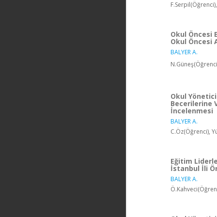
F.Serpil(Öğrenci)
Okul Öncesi 
Okul Öncesi A
BALYER A.
N.Güneş(Öğrenci)
Okul Yönetici
Becerilerine 
İncelenmesi
BALYER A.
C.Öz(Öğrenci), Y
Eğitim Liderle
İstanbul İli Ö
BALYER A.
Ö.Kahveci(Öğrenc