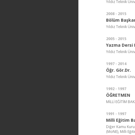
Yıldız Teknik Ün
2008 - 2015
Bölüm Başka
Yıldız Teknik Ün
2005 - 2015
Yazma Dersi 
Yıldız Teknik Ün
1997 - 2014
Öğr. Gör.Dr.
Yıldız Teknik Üni
1992 - 1997
ÖĞRETMEN
MİLLİ EĞİTİM BA
1991 - 1997
Milli Eğitim B
Diğer Kamu Kurumu
(MoNE), Milli Eğit