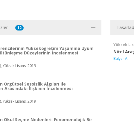
zler
Tasarlad
12
Yüksek Li
ğrencilerinin Yükseköğretim Yaşamına Uyum
Nitel Ar
ütünleşme Düzeylerinin İncelenmesi
Balyer A.
), Yüksek Lisans, 2019
 Örgütsel Sessizlik Algıları İle
ı Arasındaki İlişkinin İncelenmesi
, Yüksek Lisans, 2019
n Okul Seçme Nedenleri: Fenomenolojik Bir