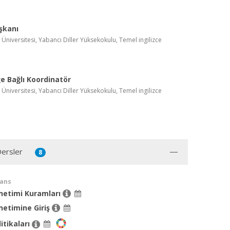
şkanı
k Üniversitesi, Yabancı Diller Yüksekokulu, Temel ingilizce
e Bağlı Koordinatör
k Üniversitesi, Yabancı Diller Yüksekokulu, Temel ingilizce
Dersler
8
sans
netimi Kuramları
netimine Giriş
itikaları