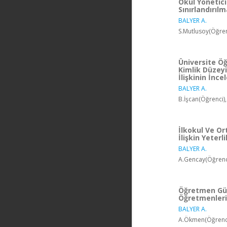
Okul Yönetici
Sınırlandırılm
BALYER A.
S.Mutlusoy(Öğren
Üniversite Öğ
Kimlik Düzey
İlişkinin İnc
BALYER A.
B.İşcan(Öğrenci)
İlkokul Ve Or
İlişkin Yeterl
BALYER A.
A.Gencay(Öğrenci
Öğretmen Güç
Öğretmenlerin
BALYER A.
A.Ökmen(Öğrenci)