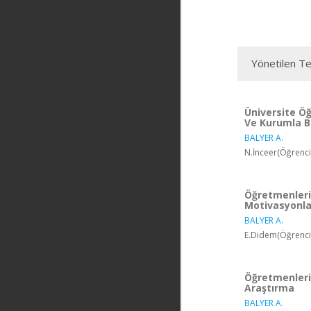
Yönetilen Te
Üniversite Ö
Ve Kurumla B
BALYER A.
N.İnceer(Öğrenci
Öğretmenlerin
Motivasyonlar
BALYER A.
E.Didem(Öğrenci)
Öğretmenleri
Araştırma
BALYER A.