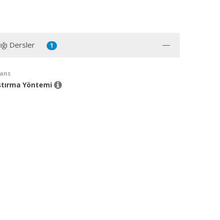
ığı Dersler
1
sans
aştırma Yöntemi