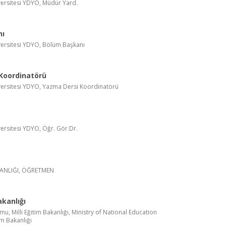
iversitesi YDYO, Müdür Yard.
nı
iversitesi YDYO, Bölüm Başkanı
Koordinatörü
iversitesi YDYO, Yazma Dersi Koordinatörü
versitesi YDYO, Öğr. Gör.Dr.
KANLIĞI, ÖĞRETMEN
akanlığı
, Milli Eğitim Bakanlığı, Ministry of National Education
im Bakanlığı