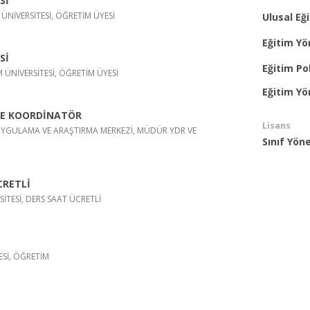
Sİ
ÜNİVERSİTESİ, ÖĞRETİM ÜYESİ
Ulusal Eği
Eğitim Y
Sİ
Eğitim Pol
M ÜNİVERSİTESİ, ÖĞRETİM ÜYESİ
Eğitim Y
VE KOORDİNATÖR
Lisans
 UYGULAMA VE ARAŞTIRMA MERKEZİ, MÜDÜR YDR VE
Sınıf Yön
CRETLİ
İTESİ, DERS SAAT ÜCRETLİ
ESİ, ÖĞRETİM