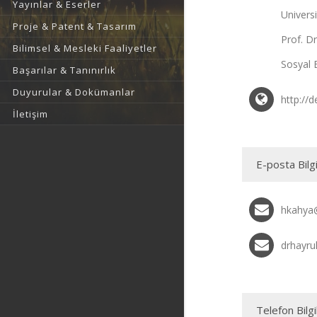
Yayınlar & Eserler
Univers
Proje & Patent & Tasarım
Prof. D
Bilimsel & Mesleki Faaliyetler
Sosyal 
Başarılar & Tanınırlık
Duyurular & Dokümanlar
http://d
İletişim
E-posta Bilgi
hkahya@
drhayru
Telefon Bilgi