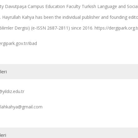
ity Davutpaşa Campus Education Faculty Turkish Language and Social
r. Hayrullah Kahya has been the individual publisher and founding edito
Bilimler Dergisi) (e-ISSN 2687-2811) since 2016. https://dergipark.or
ergipark.gov.tr/ibad
leri
yildiz.edu.tr
llahkahya@gmail.com
leri