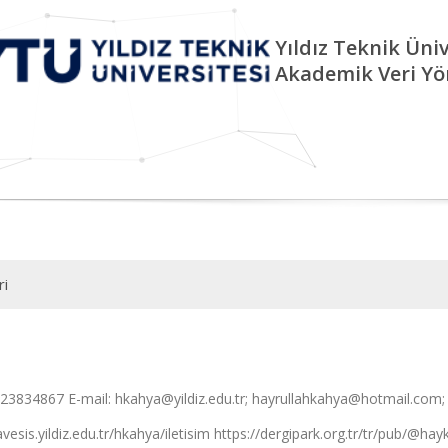
Yıldız Teknik Üniv
Akademik Veri Yö
ri
123834867 E-mail: hkahya@yildiz.edu.tr; hayrullahkahya@hotmail.co
avesis.yildiz.edu.tr/hkahya/iletisim https://dergipark.org.tr/tr/pub/@ha