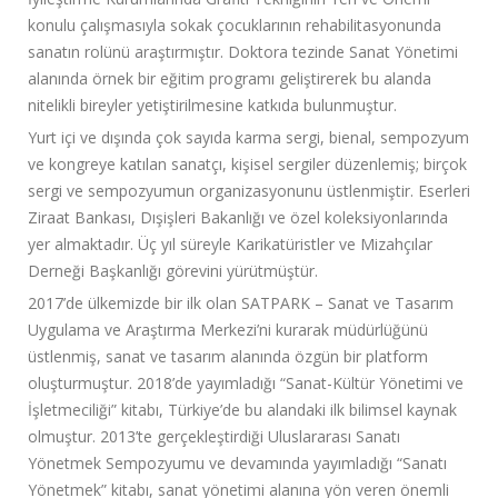
konulu çalışmasıyla sokak çocuklarının rehabilitasyonunda
sanatın rolünü araştırmıştır. Doktora tezinde Sanat Yönetimi
alanında örnek bir eğitim programı geliştirerek bu alanda
nitelikli bireyler yetiştirilmesine katkıda bulunmuştur.
Yurt içi ve dışında çok sayıda karma sergi, bienal, sempozyum
ve kongreye katılan sanatçı, kişisel sergiler düzenlemiş; birçok
sergi ve sempozyumun organizasyonunu üstlenmiştir. Eserleri
Ziraat Bankası, Dışişleri Bakanlığı ve özel koleksiyonlarında
yer almaktadır. Üç yıl süreyle Karikatüristler ve Mizahçılar
Derneği Başkanlığı görevini yürütmüştür.
2017’de ülkemizde bir ilk olan SATPARK – Sanat ve Tasarım
Uygulama ve Araştırma Merkezi’ni kurarak müdürlüğünü
üstlenmiş, sanat ve tasarım alanında özgün bir platform
oluşturmuştur. 2018’de yayımladığı “Sanat-Kültür Yönetimi ve
İşletmeciliği” kitabı, Türkiye’de bu alandaki ilk bilimsel kaynak
olmuştur. 2013’te gerçekleştirdiği Uluslararası Sanatı
Yönetmek Sempozyumu ve devamında yayımladığı “Sanatı
Yönetmek” kitabı, sanat yönetimi alanına yön veren önemli