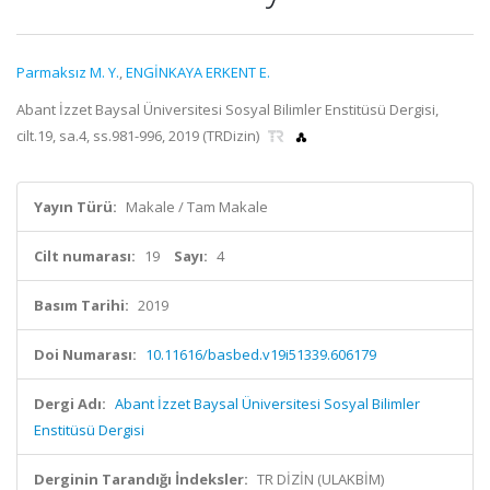
Parmaksız M. Y.
,
ENGİNKAYA ERKENT E.
Abant İzzet Baysal Üniversitesi Sosyal Bilimler Enstitüsü Dergisi,
cilt.19, sa.4, ss.981-996, 2019 (TRDizin)
Yayın Türü:
Makale / Tam Makale
Cilt numarası:
19
Sayı:
4
Basım Tarihi:
2019
Doi Numarası:
10.11616/basbed.v19i51339.606179
Dergi Adı:
Abant İzzet Baysal Üniversitesi Sosyal Bilimler
Enstitüsü Dergisi
Derginin Tarandığı İndeksler:
TR DİZİN (ULAKBİM)