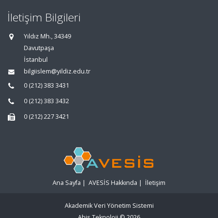
İletişim Bilgileri
Yıldız Mh., 34349
Davutpaşa
İstanbul
bilgiislem@yildiz.edu.tr
0 (212) 383 3431
0 (212) 383 3432
0 (212) 227 3421
Ana Sayfa
|
AVESİS Hakkında
|
İletişim
Akademik Veri Yönetim Sistemi
Abis Teknoloji
© 2026