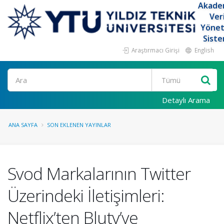
Akade
Ver
Yöne
Siste
Araştırmacı Girişi
English
Ara
Detaylı Arama
ANA SAYFA
SON EKLENEN YAYINLAR
Svod Markalarının Twitter
Üzerindeki İletişimleri:
Netflix’ten Blutv’ye