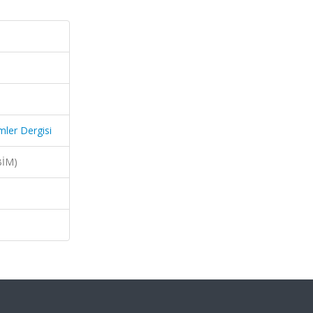
imler Dergisi
BİM)