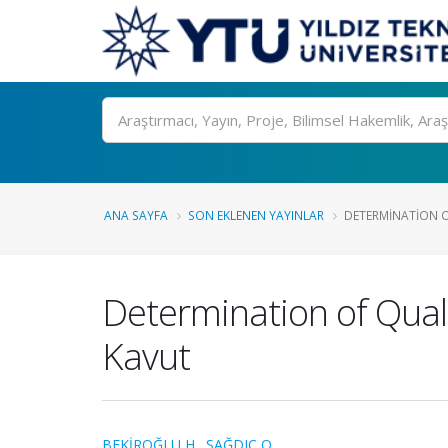
Ara
ANA SAYFA
SON EKLENEN YAYINLAR
DETERMINATION O
Determination of Qual
Kavut
BEKİROĞLU H.
,
SAĞDIÇ O.