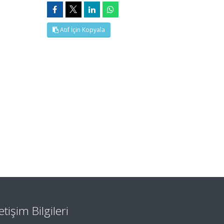
Atıf İçin Kopyala
letişim Bilgileri