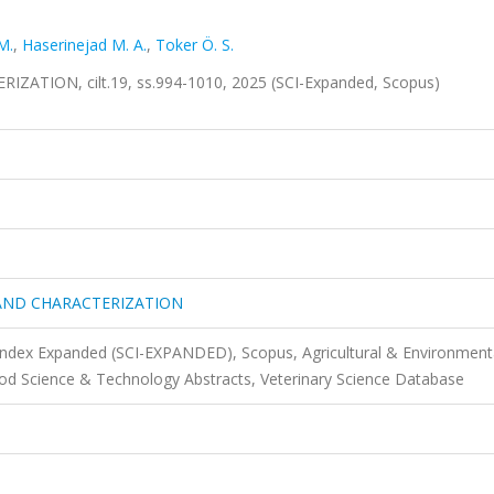
M.
,
Haserinejad M. A.
,
Toker Ö. S.
ION, cilt.19, ss.994-1010, 2025 (SCI-Expanded, Scopus)
AND CHARACTERIZATION
 Index Expanded (SCI-EXPANDED), Scopus, Agricultural & Environment
d Science & Technology Abstracts, Veterinary Science Database