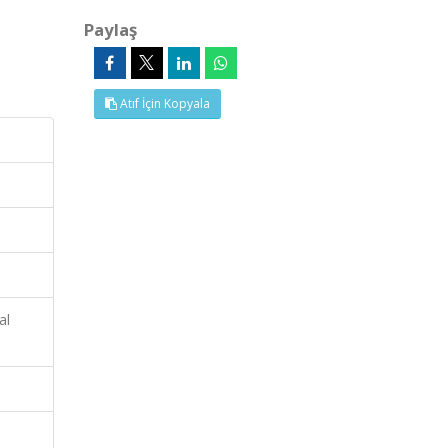
Paylaş
Atıf İçin Kopyala
al