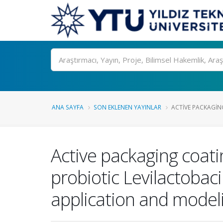
Ara
ANA SAYFA
SON EKLENEN YAYINLAR
ACTIVE PACKAGIN
Active packaging coat
probiotic Levilactobaci
application and modeli