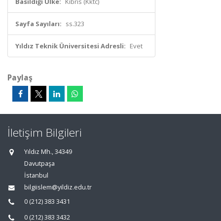
Basıldığı Ülke:
Kıbrıs (Kktc)
Sayfa Sayıları:
ss.323
Yıldız Teknik Üniversitesi Adresli:
Evet
Paylaş
İletişim Bilgileri
Yıldız Mh., 34349
Davutpaşa
İstanbul
bilgiislem@yildiz.edu.tr
0 (212) 383 3431
0 (212) 383 3432