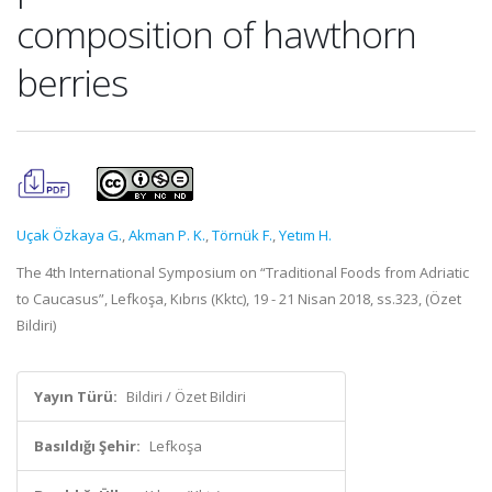
composition of hawthorn
berries
Uçak Özkaya G.
,
Akman P. K.
,
Törnük F.
,
Yetım H.
The 4th International Symposium on “Traditional Foods from Adriatic
to Caucasus”, Lefkoşa, Kıbrıs (Kktc), 19 - 21 Nisan 2018, ss.323, (Özet
Bildiri)
Yayın Türü:
Bildiri / Özet Bildiri
Basıldığı Şehir:
Lefkoşa