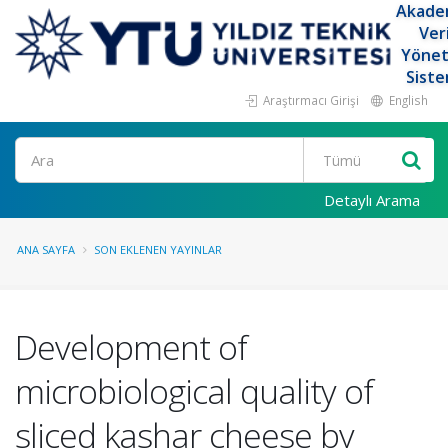
Akade
Ver
Yöne
Siste
Araştırmacı Girişi
English
Ara
Detaylı Arama
ANA SAYFA
SON EKLENEN YAYINLAR
Development of
microbiological quality of
sliced kashar cheese by