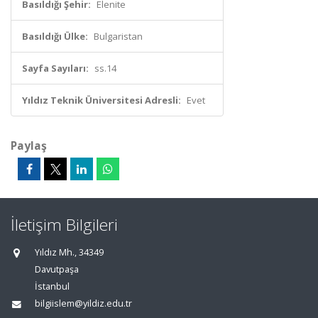
Basıldığı Şehir:
Elenite
Basıldığı Ülke:
Bulgaristan
Sayfa Sayıları:
ss.14
Yıldız Teknik Üniversitesi Adresli:
Evet
Paylaş
İletişim Bilgileri
Yıldız Mh., 34349
Davutpaşa
İstanbul
bilgiislem@yildiz.edu.tr