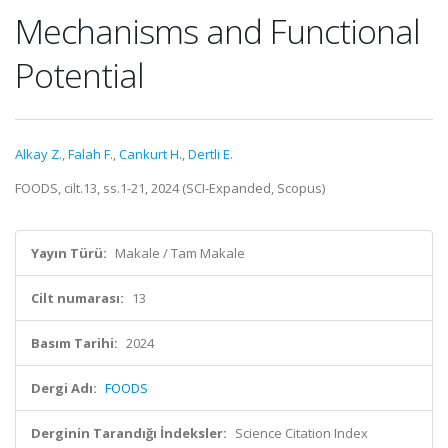
Mechanisms and Functional
Potential
Alkay Z.
,
Falah F.
,
Cankurt H.
,
Dertli E.
FOODS, cilt.13, ss.1-21, 2024 (SCI-Expanded, Scopus)
Yayın Türü:
Makale / Tam Makale
Cilt numarası:
13
Basım Tarihi:
2024
Dergi Adı:
FOODS
Derginin Tarandığı İndeksler:
Science Citation Index