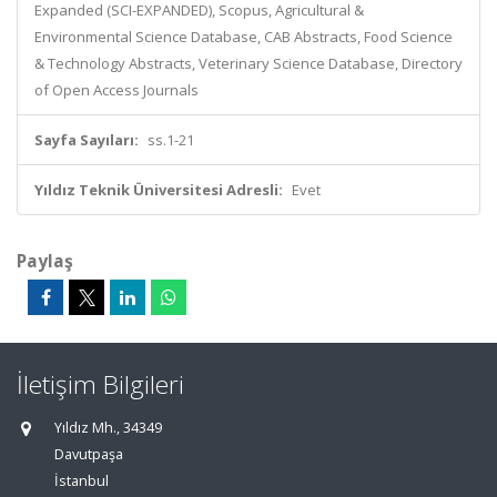
Expanded (SCI-EXPANDED), Scopus, Agricultural &
Environmental Science Database, CAB Abstracts, Food Science
& Technology Abstracts, Veterinary Science Database, Directory
of Open Access Journals
Sayfa Sayıları:
ss.1-21
Yıldız Teknik Üniversitesi Adresli:
Evet
Paylaş
İletişim Bilgileri
Yıldız Mh., 34349
Davutpaşa
İstanbul