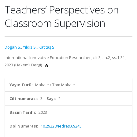
Teachers’ Perspectives on
Classroom Supervision
Doğan S.
,
Yıldız S.
,
Katıtaş S.
International Innovative Education Researcher, cilt.3, sa.2, ss.1-31,
2023 (Hakemli Dergi)
Yayın Türü:
Makale / Tam Makale
Cilt numarası:
3
Sayı:
2
Basım Tarihi:
2023
Doi Numarası:
10.29228/iedres.69245