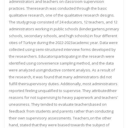
administrators and teachers on classroom supervision
practices.
The
research was c
onducted
through the
basic
qualitative research
, one of the qualitative research designs.
The study
group consisted of 24 educators, 12 teachers, and 12
administrators workin
g in public schools (kindergartens,
primary
schools, secondary schools, and high schools) in four different
cities of Türkiye during the 2022
-
2023
academic year.
Data were
collected using semi
-
structured interview forms developed by
the researchers.
Educat
ors
participating in the research were
identified using convenience sampling method, and the data
were analyzed using
inductive content analysis.
As a result of
the research, it was found that many administrators did not
fulfill their
supervisory duties.
A
dditionally, most administrators
reported feeling unqualified to supervise.
They attributed
their
reasons for not supervising to heavy paperwork and teachers’
uneasiness.
They tended to evaluate teachers
based on
feedback from students and parents rather t
han conducting
their own supervisory assessments.
Teachers,
on the other
hand, stated that they were biased towards the subject of