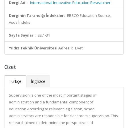
Dergi Adı:
International Innovative Education Researcher
Derginin Tarandığı İndeksler:
EBSCO Education Source,
Asos İndeks
Sayfa Sayıları:
ss.1-31
Yıldız Teknik Üniversitesi Adresli:
Evet
Özet
Türkçe
İngilizce
Supervi
sion is one of the most important stages of
administration and a fundamental component of
education.
According to relevant legislation, school
administrators are responsible for classroom supervision.
This
research
aimed to determine the perspectives of