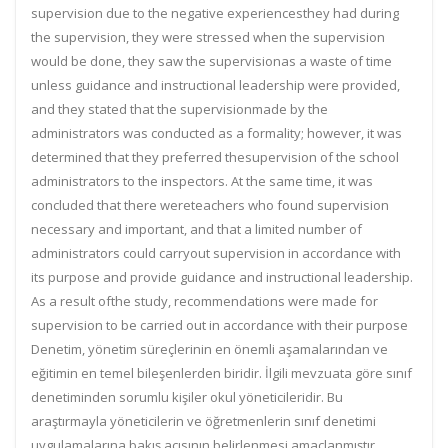
supervision due to the negative experiences
they had during
the supervision, they were stressed when the supervision
would be
done, they saw the supervision
as a waste of time
unless guidance and instructional leadership were provided,
and they stated that the supervision
made by the
administrators was conducted as a formality; however, it was
determined that they preferred the
supervision of the school
administrators to the inspectors. At the same time, it was
concluded that there were
teachers who found supervision
necessary and important, and that a limited number of
administrators could carry
out supervision in accordance wit
h
its purpose and provide guidance and instructional leadership.
As a result of
the study, recommendations were made for
supervision to be carried out in accordance with their purpose
Denetim, yönetim süreçlerinin en önemli aşamalarından ve
eğitimin en temel bileşenlerden biridir. İlgili mevzuata göre sınıf
denetiminden sorumlu kişiler okul yöneticileridir. Bu
araştırmayla yöneticilerin ve öğretmenlerin sınıf denetimi
uygulamalarına bakış açısının belirlenmesi amaçlanmıştır.