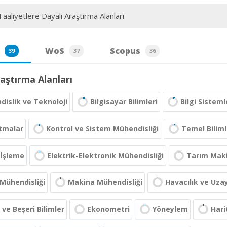
aaliyetlere Dayalı Araştırma Alanları
WoS
Scopus
39
37
36
aştırma Alanları
islik ve Teknoloji
Bilgisayar Bilimleri
Bilgi Sistem
tmalar
Kontrol ve Sistem Mühendisliği
Temel Biliml
 İşleme
Elektrik-Elektronik Mühendisliği
Tarım Maki
Mühendisliği
Makina Mühendisliği
Havacılık ve Uza
 ve Beşeri Bilimler
Ekonometri
Yöneylem
Hari