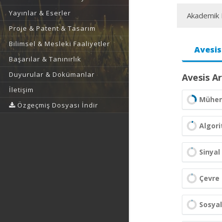
Yayınlar & Eserler
Akademik F
Proje & Patent & Tasarım
Bilimsel & Mesleki Faaliyetler
Avesis
Başarılar & Tanınırlık
Duyurular & Dokümanlar
Avesis Ar
İletişim
Mühend
Özgeçmiş Dosyası İndir
Algori
Sinyal
Çevre 
Sosyal