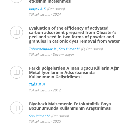
etkisinin incelenmesi
Kıpçak A. S.
(Danışman)
Yüksek Lisans - 2024
Evaluation of the efficiency of activated
carbon adsorbent prepared from Oleaster's
peel and seed in two forms of powder and
granules in cationic dyes removal from water
Tahmasebpoor M.
,
Sarı Yılmaz M.
(Eş Danışman)
Yüksek Lisans - Devam ediyor
Farklı Bölgelerden Alınan Uçucu Küllerin Ağır
Metal İyonlarının Adsorbansında
Kullanımının Geliştirilmesi
TUĞRUL N.
Yüksek Lisans - 2012
Biyobazlı Malzemenin Fotokatalitik Boya
Bozunumunda Kullanımının Araştırılması
Sarı Yılmaz M.
(Danışman)
Yüksek Lisans - 2025