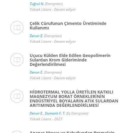
Tuğrul N.
(Danışman)
Yüksek Lisans - Devam ediyor
Çelik Cürufunun Çimento Üretiminde
Kullanımı
Derun E.
(Danışman)
Yüksek Lisans - Devam ediyor
Uçucu Külden Elde Edilen Geopolimerin
Sulardan Krom Gideriminde
Değerlendirilmesi
Derun E.
(Danışman)
Yüksek Lisans - Devam ediyor
HİDROTERMAL YOLLA ÜRETİLEN KATKILI
MAGNEZYUM BORAT ÖRNEKLERİNİN
ENDÜSTRİYEL BOYALARIN ATIK SULARDAN
ARITIMINDA DEĞERLENDİRİLMESİ
Derun E.
,
Dumanlı F. T.
(Eş Danışman)
Yüksek Lisans - 2025
Ananas Meyve ve Kabuğundan Bromelain