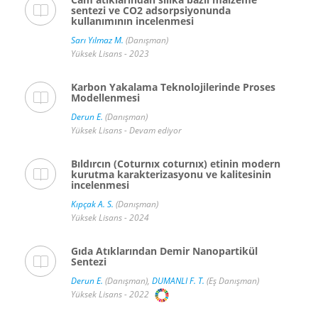
sentezi ve CO2 adsorpsiyonunda
kullanımının incelenmesi
Sarı Yılmaz M.
(Danışman)
Yüksek Lisans - 2023
Karbon Yakalama Teknolojilerinde Proses
Modellenmesi
Derun E.
(Danışman)
Yüksek Lisans - Devam ediyor
Bıldırcın (Coturnıx coturnıx) etinin modern
kurutma karakterizasyonu ve kalitesinin
incelenmesi
Kıpçak A. S.
(Danışman)
Yüksek Lisans - 2024
Gıda Atıklarından Demir Nanopartikül
Sentezi
Derun E.
(Danışman),
DUMANLI F. T.
(Eş Danışman)
Yüksek Lisans - 2022