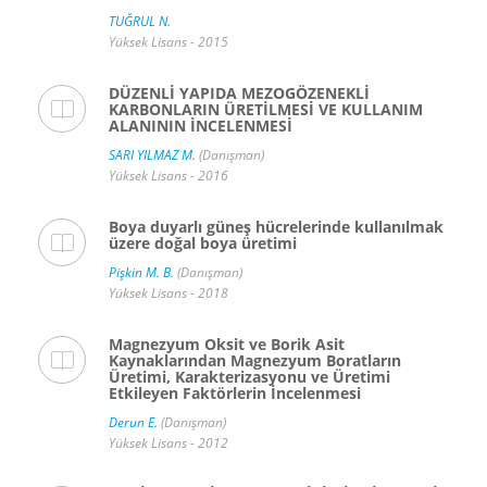
TUĞRUL N.
Yüksek Lisans - 2015
DÜZENLİ YAPIDA MEZOGÖZENEKLİ
KARBONLARIN ÜRETİLMESİ VE KULLANIM
ALANININ İNCELENMESİ
SARI YILMAZ M.
(Danışman)
Yüksek Lisans - 2016
Boya duyarlı güneş hücrelerinde kullanılmak
üzere doğal boya üretimi
Pişkin M. B.
(Danışman)
Yüksek Lisans - 2018
Magnezyum Oksit ve Borik Asit
Kaynaklarından Magnezyum Boratların
Üretimi, Karakterizasyonu ve Üretimi
Etkileyen Faktörlerin İncelenmesi
Derun E.
(Danışman)
Yüksek Lisans - 2012