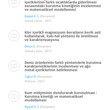
içeriklerinin farklı sıcaklıklarda giderilmesi
esnasındaki kurutma kinetiğinin incelenmesi
ve matematiksel modellemesi
Kıpçak A. S.
(Danışman)
Yüksek Lisans - 2021
Klor içerikli magnezyum boratların borik asit
kullanılarak, katı-hal yöntemi ile üretilmesi
ve karakterizasyonu
Derun E.
(Danışman)
Yüksek Lisans - 2013
Deniz ürünlerinin farklı yöntemlerle kurutma
karakteristiklerinin incelenmesi ve ağır
metal içeriklerinin belirlenmesi
Tuğrul N.
(Danışman)
Doktora - 2021
Kum midyesinin dondurarak kurutulması :
Kurutma kinetiği ve matematiksel
modellemesi
Kıpçak A. S.
(Danışman)