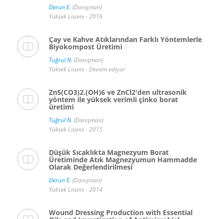
Derun E.
(Danışman)
Yüksek Lisans - 2016
Çay ve Kahve Atıklarından Farklı Yöntemlerle
Biyokompost Üretimi
Tuğrul N.
(Danışman)
Yüksek Lisans - Devam ediyor
Zn5(CO3)2.(OH)6 ve ZnCl2'den ultrasonik
yöntem ile yüksek verimli çinko borat
üretimi
Tuğrul N.
(Danışman)
Yüksek Lisans - 2015
Düşük Sıcaklıkta Magnezyum Borat
Üretiminde Atık Magnezyumun Hammadde
Olarak Değerlendirilmesi
Derun E.
(Danışman)
Yüksek Lisans - 2014
Wound Dressing Production with Essential