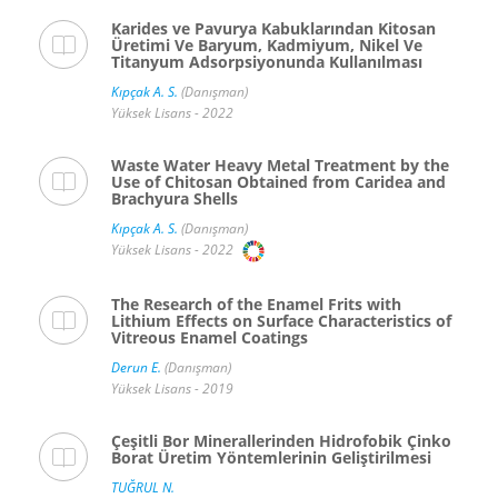
Karides ve Pavurya Kabuklarından Kitosan
Üretimi Ve Baryum, Kadmiyum, Nikel Ve
Titanyum Adsorpsiyonunda Kullanılması
Kıpçak A. S.
(Danışman)
Yüksek Lisans - 2022
Waste Water Heavy Metal Treatment by the
Use of Chitosan Obtained from Caridea and
Brachyura Shells
Kıpçak A. S.
(Danışman)
Yüksek Lisans - 2022
The Research of the Enamel Frits with
Lithium Effects on Surface Characteristics of
Vitreous Enamel Coatings
Derun E.
(Danışman)
Yüksek Lisans - 2019
Çeşitli Bor Minerallerinden Hidrofobik Çinko
Borat Üretim Yöntemlerinin Geliştirilmesi
TUĞRUL N.