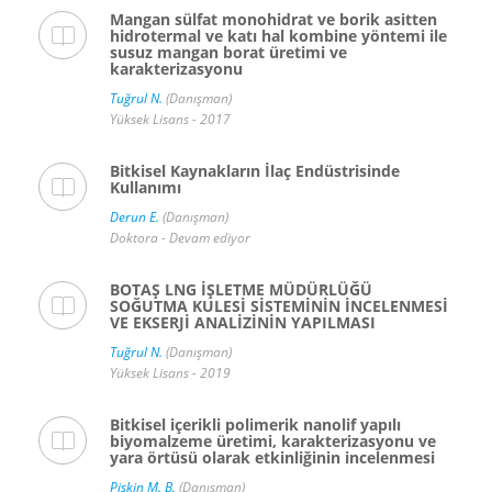
Mangan sülfat monohidrat ve borik asitten
hidrotermal ve katı hal kombine yöntemi ile
susuz mangan borat üretimi ve
karakterizasyonu
Tuğrul N.
(Danışman)
Yüksek Lisans - 2017
Bitkisel Kaynakların İlaç Endüstrisinde
Kullanımı
Derun E.
(Danışman)
Doktora - Devam ediyor
BOTAŞ LNG İŞLETME MÜDÜRLÜĞÜ
SOĞUTMA KULESİ SİSTEMİNİN İNCELENMESİ
VE EKSERJİ ANALİZİNİN YAPILMASI
Tuğrul N.
(Danışman)
Yüksek Lisans - 2019
Bitkisel içerikli polimerik nanolif yapılı
biyomalzeme üretimi, karakterizasyonu ve
yara örtüsü olarak etkinliğinin incelenmesi
Pişkin M. B.
(Danışman)