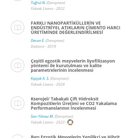
Tuğrul N.
(Danışman)
Yüksek Lisans - 2022
FARKLI NANOPARTİKÜLLERİN VE
ENDÜSTRİYEL ATIKLARIN ÇİMENTO HARCI
ÜRETİMİNDE DEĞERLENDİRİLMESİ
Derun E.
(Danışman)
Doktora - 2019
Çeşitli egzotik meyvelerin liyofilizasyon
yöntemi ile kurutulması ve kalite
parametrelerinin incelenmesi
Kıpçak A. S.
(Danışman)
Yüksek Lisans - 2024
Kserojel/ Tabakalı Çift Hidroksit
Kompozitlerin Üretimi ve CO2 Yakalama
Performanslarının İncelenmesi
Sarı Yılmaz M.
(Danışman)
Yüksek Lisans - 2023
Bazı Egzotik Meyvelerin Yenilikçi ve Hibrit