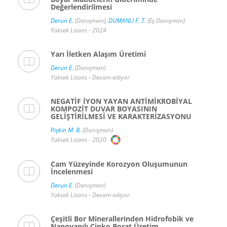
Değerlendirilmesi
Derun E.
(Danışman),
DUMANLI F. T.
(Eş Danışman)
Yüksek Lisans - 2024
Yarı İletken Alaşım Üretimi
Derun E.
(Danışman)
Yüksek Lisans - Devam ediyor
NEGATİF İYON YAYAN ANTİMİKROBİYAL
KOMPOZİT DUVAR BOYASININ
GELİŞTİRİLMESİ VE KARAKTERİZASYONU
Pişkin M. B.
(Danışman)
Yüksek Lisans - 2020
Cam Yüzeyinde Korozyon Oluşumunun
İncelenmesi
Derun E.
(Danışman)
Yüksek Lisans - Devam ediyor
Çeşitli Bor Minerallerinden Hidrofobik ve
Nanoyapılı Çinko Borat Üretim