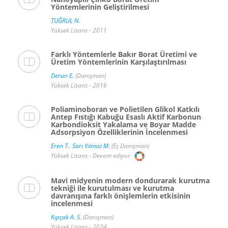
Yöntemlerinin Geliştirilmesi
TUĞRUL N.
Yüksek Lisans - 2011
Farklı Yöntemlerle Bakır Borat Üretimi ve
Üretim Yöntemlerinin Karşılaştırılması
Derun E.
(Danışman)
Yüksek Lisans - 2016
Poliaminoboran ve Polietilen Glikol Katkılı
Antep Fıstığı Kabuğu Esaslı Aktif Karbonun
Karbondioksit Yakalama ve Boyar Madde
Adsorpsiyon Özelliklerinin İncelenmesi
Eren T.
,
Sarı Yılmaz M.
(Eş Danışman)
Yüksek Lisans - Devam ediyor
Mavi midyenin modern dondurarak kurutma
tekniği ile kurutulması ve kurutma
davranışına farklı önişlemlerin etkisinin
incelenmesi
Kıpçak A. S.
(Danışman)
Yüksek Lisans - 2024