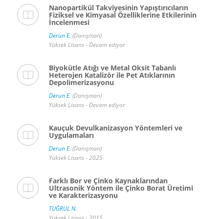
Nanopartikül Takviyesinin Yapıştırıcıların
Fiziksel ve Kimyasal Özelliklerine Etkilerinin
İncelenmesi
Derun E.
(Danışman)
Yüksek Lisans - Devam ediyor
Biyokütle Atığı ve Metal Oksit Tabanlı
Heterojen Katalizör ile Pet Atıklarının
Depolimerizasyonu
Derun E.
(Danışman)
Yüksek Lisans - Devam ediyor
Kauçuk Devulkanizasyon Yöntemleri ve
Uygulamaları
Derun E.
(Danışman)
Yüksek Lisans - 2025
Farklı Bor ve Çinko Kaynaklarından
Ultrasonik Yöntem ile Çinko Borat Üretimi
ve Karakterizasyonu
TUĞRUL N.
Yüksek Lisans - 2015