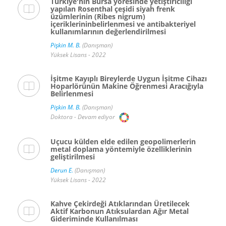
Türkiye'nin Bursa yöresinde yetiştiriciliği
yapılan Rosenthal çeşidi siyah frenk
üzümlerinin (Ribes nigrum)
içeriklerininbelirlenmesi ve antibakteriyel
kullanımlarının değerlendirilmesi
Pişkin M. B.
(Danışman)
Yüksek Lisans - 2022
İşitme Kayıplı Bireylerde Uygun İşitme Cihazı
Hoparlörünün Makine Öğrenmesi Aracığıyla
Belirlenmesi
Pişkin M. B.
(Danışman)
Doktora - Devam ediyor
Uçucu külden elde edilen geopolimerlerin
metal doplama yöntemiyle özelliklerinin
geliştirilmesi
Derun E.
(Danışman)
Yüksek Lisans - 2022
Kahve Çekirdeği Atıklarından Üretilecek
Aktif Karbonun Atıksulardan Ağır Metal
Gideriminde Kullanılması