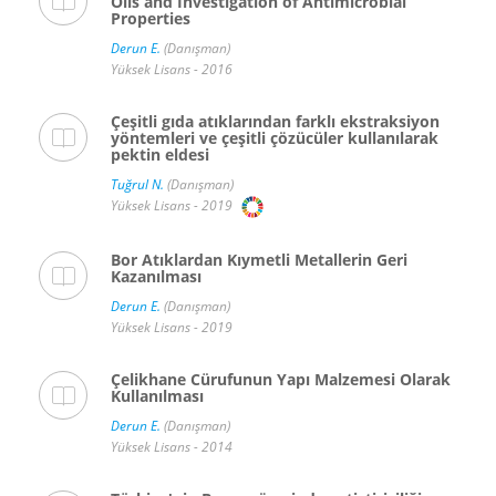
Oils and Investigation of Antimicrobial
Properties
Derun E.
(Danışman)
Yüksek Lisans - 2016
Çeşitli gıda atıklarından farklı ekstraksiyon
yöntemleri ve çeşitli çözücüler kullanılarak
pektin eldesi
Tuğrul N.
(Danışman)
Yüksek Lisans - 2019
Bor Atıklardan Kıymetli Metallerin Geri
Kazanılması
Derun E.
(Danışman)
Yüksek Lisans - 2019
Çelikhane Cürufunun Yapı Malzemesi Olarak
Kullanılması
Derun E.
(Danışman)
Yüksek Lisans - 2014