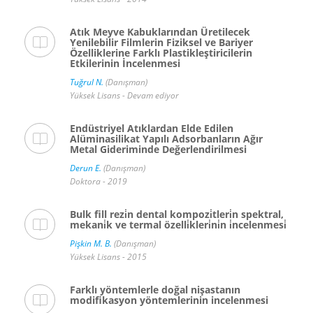
Atık Meyve Kabuklarından Üretilecek
Yenilebilir Filmlerin Fiziksel ve Bariyer
Özelliklerine Farklı Plastikleştiricilerin
Etkilerinin İncelenmesi
Tuğrul N.
(Danışman)
Yüksek Lisans - Devam ediyor
Endüstriyel Atıklardan Elde Edilen
Alüminasilikat Yapılı Adsorbanların Ağır
Metal Gideriminde Değerlendirilmesi
Derun E.
(Danışman)
Doktora - 2019
Bulk fill rezi̇n dental kompozi̇tleri̇n spektral,
mekani̇k ve termal özelli̇kleri̇ni̇n i̇ncelenmesi̇
Pişkin M. B.
(Danışman)
Yüksek Lisans - 2015
Farklı yöntemlerle doğal nişastanın
modifikasyon yöntemlerinin incelenmesi