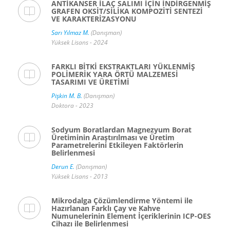
ANTİKANSER İLAÇ SALIMI İÇİN İNDİRGENMİŞ
GRAFEN OKSİT/SİLİKA KOMPOZİTİ SENTEZİ
VE KARAKTERİZASYONU
Sarı Yılmaz M.
(Danışman)
Yüksek Lisans - 2024
FARKLI BİTKİ EKSTRAKTLARI YÜKLENMİŞ
POLİMERİK YARA ÖRTÜ MALZEMESİ
TASARIMI VE ÜRETİMİ
Pişkin M. B.
(Danışman)
Doktora - 2023
Sodyum Boratlardan Magnezyum Borat
Üretiminin Araştırılması ve Üretim
Parametrelerini Etkileyen Faktörlerin
Belirlenmesi
Derun E.
(Danışman)
Yüksek Lisans - 2013
Mikrodalga Çözümlendirme Yöntemi ile
Hazırlanan Farklı Çay ve Kahve
Numunelerinin Element İçeriklerinin ICP-OES
Cihazı ile Belirlenmesi