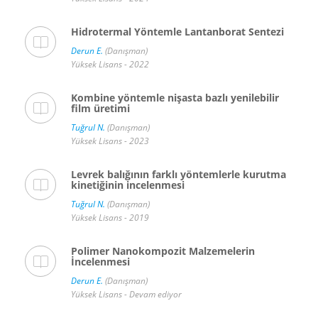
Hidrotermal Yöntemle Lantanborat Sentezi
Derun E.
(Danışman)
Yüksek Lisans - 2022
Kombine yöntemle nişasta bazlı yenilebilir
film üretimi
Tuğrul N.
(Danışman)
Yüksek Lisans - 2023
Levrek balığının farklı yöntemlerle kurutma
kinetiğinin incelenmesi
Tuğrul N.
(Danışman)
Yüksek Lisans - 2019
Polimer Nanokompozit Malzemelerin
İncelenmesi
Derun E.
(Danışman)
Yüksek Lisans - Devam ediyor