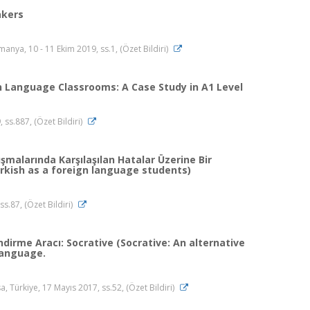
akers
anya, 10 - 11 Ekim 2019, ss.1, (Özet Bildiri)
n Language Classrooms: A Case Study in A1 Level
 ss.887, (Özet Bildiri)
malarında Karşılaşılan Hatalar Üzerine Bir
Turkish as a foreign language students)
ss.87, (Özet Bildiri)
dirme Aracı: Socrative (Socrative: An alternative
language.
, Türkiye, 17 Mayıs 2017, ss.52, (Özet Bildiri)