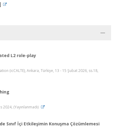
ated L2 role-play
on (icCALTE), Ankara, Türkiye, 13 - 15 Şubat 2026, ss.18,
ching
ıs 2024, (Yayınlanmadı)
nde Sınıf İçi Etkileşimin Konuşma Çözümlemesi