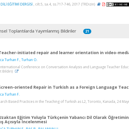
DİLİ EĞİTİMİ DERGİSİ
, cilt.5, sa.4, ss.717-746, 2017 (TRDizin)
msel Toplantılarda Yayımlanmış Bildiriler
21
Teacher-initiated repair and learner orientation in video-medi
ca Turhan F.
,
Turhan O.
International Conference on Conversation Analysis and Language Teacher Educati
t Bildiri)
Screen-oriented Repair in Turkish as a Foreign Language Tea
ca Turhan F.
arch Based Practices in the Teaching of Turkish as L2, Toronto, Kanada, 24 May
Uzaktan Eğitim Yoluyla Türkçenin Yabancı Dil Olarak Öğretimi
ış Açısıyla İncelenmesi
ACA TURHAN F.
,
BAŞ B.
,
BALAMAN U.