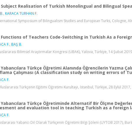
Subject Realisation of Turkish Monolingual and Bilingual Spe
B.
,
KARACA TURHAN F.
International Symposium of Bilingualism Studies and European Turks, Cologne, Alm
Functions of Teachers Code-Switching in Turkish As a Foreig
CA F.
,
BAŞ B.
luslararası Bilimsel Araştırmalar Kongresi (UBAK), Yalova, Türkiye, 14 Şubat 2019,
Yabancılara Türkçe Öğretimi Alanında Öğrencilerin Yazma Çalış
ıflama Çalışması (A classification study on writing errors of 
CA F.
Uluslararası Türkçenin Eğitimi Öğretimi Kurultayı, İstanbul, Türkiye, 28 Eylül 2017, 
Yabancılara Türkçe Öğretiminde Alternatif Bir Ölçme Değerlen
esment and evaluation tool in teaching Turkish as a foreign 
CA F.
uslararası Yabancı Dil Olarak Türkçenin Öğretimi Bilgi Şöleni (UYTOB 2017), Bursa