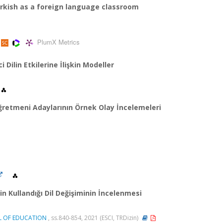
urkish as a foreign language classroom
PlumX Metrics
 Dilin Etkilerine İlişkin Modeller
ğretmeni Adaylarının Örnek Olay İncelemeleri
in Kullandığı Dil Değişiminin İncelenmesi
AL OF EDUCATION
, ss.840-854, 2021 (ESCI, TRDizin)