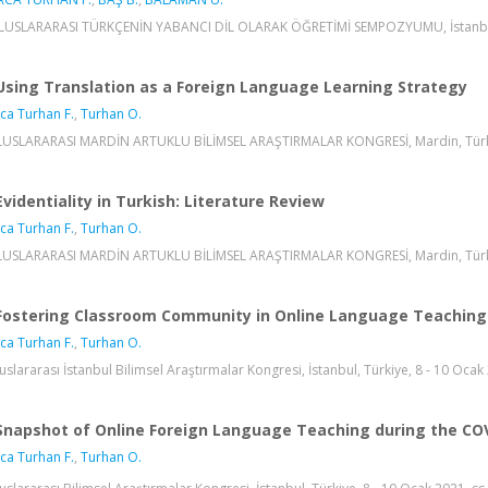
 ULUSLARARASI TÜRKÇENİN YABANCI DİL OLARAK ÖĞRETİMİ SEMPOZYUMU, İstanbul, T
Using Translation as a Foreign Language Learning Strategy
ca Turhan F.
,
Turhan O.
LUSLARARASI MARDİN ARTUKLU BİLİMSEL ARAŞTIRMALAR KONGRESİ, Mardin, Türkiye,
Evidentiality in Turkish: Literature Review
ca Turhan F.
,
Turhan O.
LUSLARARASI MARDİN ARTUKLU BİLİMSEL ARAŞTIRMALAR KONGRESİ, Mardin, Türkiye,
Fostering Classroom Community in Online Language Teaching
ca Turhan F.
,
Turhan O.
luslararası İstanbul Bilimsel Araştırmalar Kongresi, İstanbul, Türkiye, 8 - 10 Ocak 
Snapshot of Online Foreign Language Teaching during the CO
ca Turhan F.
,
Turhan O.