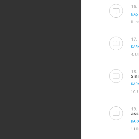
16.
BAŞ 
II. 
17.
KARA
4. U
18.
Sın
KARA
10. 
19.
ass
KARA
1.Ul