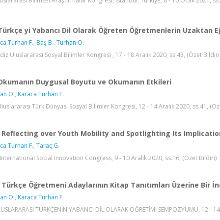
luslararası Bilimsel Araştırmalar Kongresi, İstanbul, Türkiye, 8 - 10 Ocak 2021, ss.
Türkçe yi Yabancı Dil Olarak Öğreten Öğretmenlerin Uzaktan Eğ
ca Turhan F.
,
Baş B.
,
Turhan O.
ıldız Uluslararası Sosyal Bilimler Kongresi , 17 - 18 Aralık 2020, ss.43, (Özet Bildiri
Okumanın Duygusal Boyutu ve Okumanın Etkileri
an O.
,
Karaca Turhan F.
Uluslararası Türk Dünyası Sosyal Bilimler Kongresi, 12 - 14 Aralık 2020, ss.41, (Öze
Reflecting over Youth Mobility and Spotlighting Its Implicatio
ca Turhan F.
,
Taraç G.
International Social Innovation Congress, 9 - 10 Aralık 2020, ss.16, (Özet Bildiri)
Türkçe Öğretmeni Adaylarının Kitap Tanıtımları Üzerine Bir İ
an O.
,
Karaca Turhan F.
ULUSLARARASI TÜRKÇENİN YABANCI DİL OLARAK ÖĞRETİMİ SEMPOZYUMU, 12 - 14 Kas