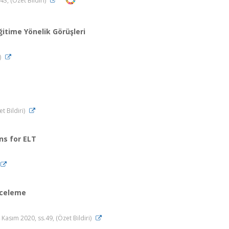
43, (Özet Bildiri)
itime Yönelik Görüşleri
)
t Bildiri)
ns for ELT
nceleme
ım 2020, ss.49, (Özet Bildiri)