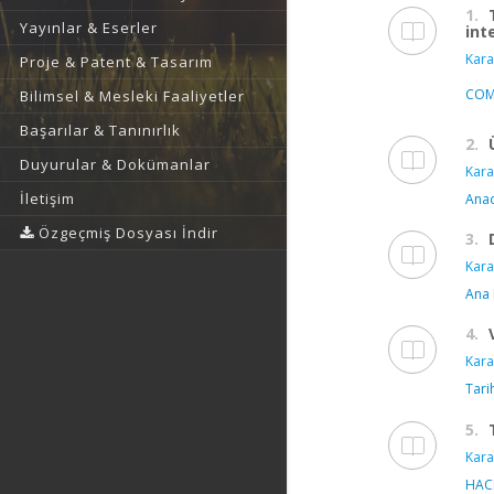
1.
Yayınlar & Eserler
int
Kara
Proje & Patent & Tasarım
COM
Bilimsel & Mesleki Faaliyetler
Başarılar & Tanınırlık
2.
Duyurular & Dokümanlar
Kara
İletişim
Anad
Özgeçmiş Dosyası İndir
3.
Kara
Ana 
4.
Kara
Tari
5.
Kara
HACE