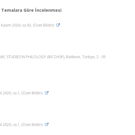
ki Temalara Göre İncelenmesi
ım 2020, ss.92, (Özet Bildiri)
TUDIES IN PHILOLOGY (BICOASP), Balıkesir, Türkiye, 2 - 05
 2020, ss.1, (Özet Bildiri)
 2020, ss.1, (Özet Bildiri)