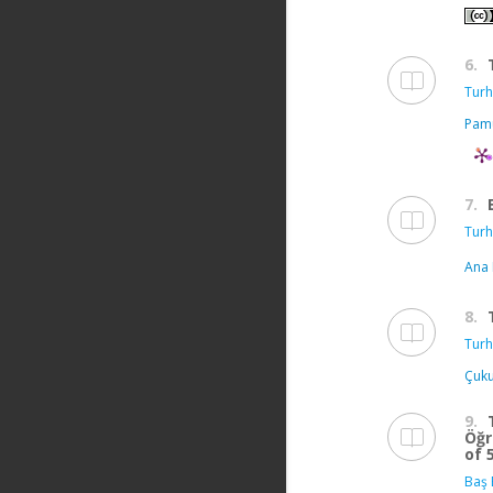
6.
Turh
Pamu
7.
Turh
Ana 
8.
Turh
Çuku
9.
Öğr
of 
Baş 