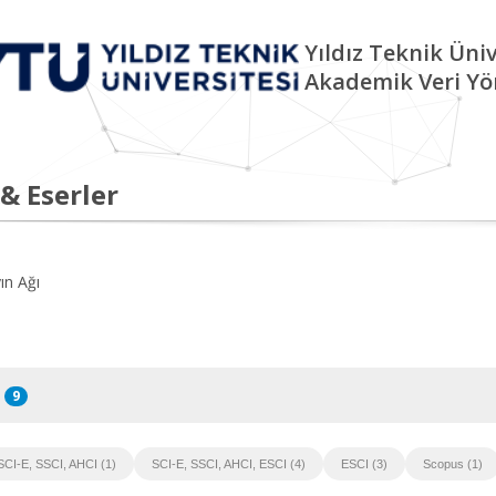
Yıldız Teknik Üniv
Akademik Veri Yö
 & Eserler
ın Ağı
9
SCI-E, SSCI, AHCI (1)
SCI-E, SSCI, AHCI, ESCI (4)
ESCI (3)
Scopus (1)