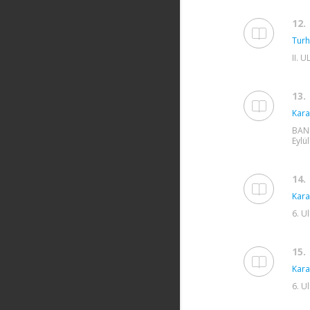
12.
Turh
II. 
13.
Kara
BAND
Eylül
14.
Kara
6. U
15.
Kara
6. U