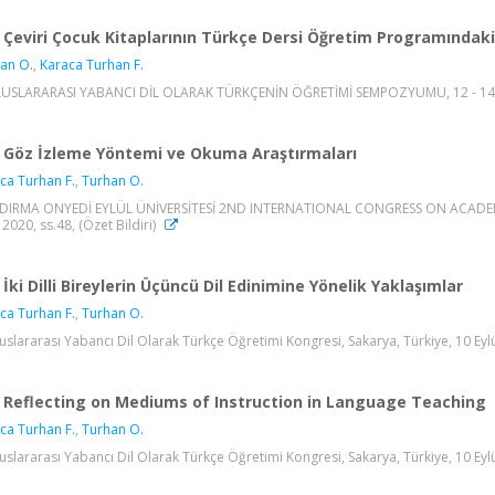
Çeviri Çocuk Kitaplarının Türkçe Dersi Öğretim Programında
an O.
,
Karaca Turhan F.
ULUSLARARASI YABANCI DİL OLARAK TÜRKÇENİN ÖĞRETİMİ SEMPOZYUMU, 12 - 14 Kas
Göz İzleme Yöntemi ve Okuma Araştırmaları
ca Turhan F.
,
Turhan O.
IRMA ONYEDİ EYLÜL ÜNİVERSİTESİ 2ND INTERNATIONAL CONGRESS ON ACADEMIC S
 2020, ss.48, (Özet Bildiri)
İki Dilli Bireylerin Üçüncü Dil Edinimine Yönelik Yaklaşımlar
ca Turhan F.
,
Turhan O.
luslararası Yabancı Dil Olarak Türkçe Öğretimi Kongresi, Sakarya, Türkiye, 10 Eylül
Reflecting on Mediums of Instruction in Language Teaching
ca Turhan F.
,
Turhan O.
luslararası Yabancı Dil Olarak Türkçe Öğretimi Kongresi, Sakarya, Türkiye, 10 Eylül