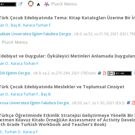
PlumX Metrics
Türk Çocuk Edebiyatında Tema: Kitap Katalogları Üzerine Bir 
an O.
,
Baş B.
,
Karaca Turhan F.
kkale Üniversitesi Eğitim Fakültesi Dergisi
, cilt.0, sa.52, ss.31-58, 2021 (ESCI, TR
PlumX Metrics
Edebiyat ve Duygular: Öyküleyici Metinleri Anlamada Duygular
an O.
,
Karaca Turhan F.
Dili Eğitimi Dergisi
, cilt.9, sa.2, ss.275-294, 2021 (TRDizin)
Türk Çocuk Edebiyatında Meslekler ve Toplumsal Cinsiyet
an O.
,
Karaca Turhan F.
,
Baş B.
rova Üniversitesi Eğitim Fakültesi Dergisi
, cilt.50, sa.1, ss.1-30, 2021 (ESCI)
Türkçe Öğretiminde Etkinlik Stratejisi Geliştirmeye Yönelik Bir
etmen Kılavuz Kitabı Örneği(An Assessment of Activity Devel
5th Grade Turkish Workbook and Teacher’s Book)
B.
,
Turhan O.
,
Karaca F.