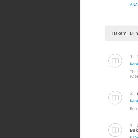
ANA 
Hakemli Bili
1.
Kara
The 
(Öze
2.
Kara
Rese
3.
Bak
KAR