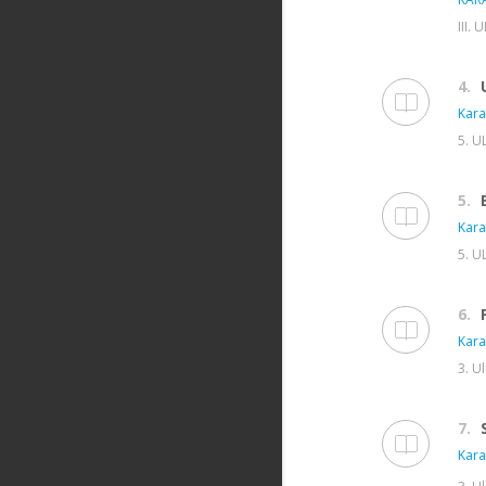
III.
4.
Kara
5. U
5.
Kara
5. U
6.
Kara
3. U
7.
Kara