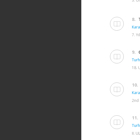
3. U
8.
Kara
7. Y
9.
Turh
18. 
10.
Kara
2nd 
11.
Turh
II. 