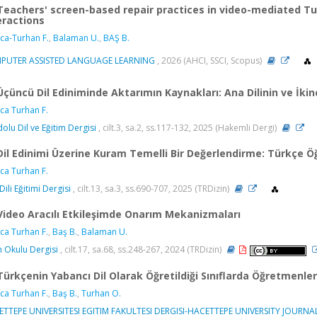
Teachers' screen-based repair practices in video-mediated T
eractions
ca-Turhan F.
,
Balaman U.
,
BAŞ B.
PUTER ASSISTED LANGUAGE LEARNING
, 2026 (AHCI, SSCI, Scopus)
Üçüncü Dil Ediniminde Aktarımın Kaynakları: Ana Dilinin ve İkinci
ca Turhan F.
olu Dil ve Eğitim Dergisi
, cilt.3, sa.2, ss.117-132, 2025 (Hakemli Dergi)
Dil Edinimi Üzerine Kuram Temelli Bir Değerlendirme: Türkçe Ö
ca Turhan F.
Dili Eğitimi Dergisi
, cilt.13, sa.3, ss.690-707, 2025 (TRDizin)
Video Aracılı Etkileşimde Onarım Mekanizmaları
ca Turhan F.
,
Baş B.
,
Balaman U.
h Okulu Dergisi
, cilt.17, sa.68, ss.248-267, 2024 (TRDizin)
Türkçenin Yabancı Dil Olarak Öğretildiği Sınıflarda Öğretmenler
ca Turhan F.
,
Baş B.
,
Turhan O.
TTEPE UNIVERSITESI EGITIM FAKULTESI DERGISI-HACETTEPE UNIVERSITY JOURN