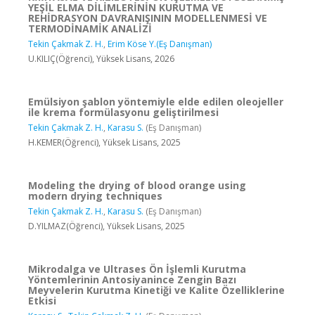
YEŞİL ELMA DİLİMLERİNİN KURUTMA VE
REHİDRASYON DAVRANIŞININ MODELLENMESİ VE
TERMODİNAMİK ANALİZİ
Tekin Çakmak Z. H.
,
Erim Köse Y.(Eş Danışman)
U.KILIÇ(Öğrenci), Yüksek Lisans, 2026
Emülsiyon şablon yöntemiyle elde edilen oleojeller
ile krema formülasyonu geliştirilmesi
Tekin Çakmak Z. H.
,
Karasu S.
(Eş Danışman)
H.KEMER(Öğrenci), Yüksek Lisans, 2025
Modeling the drying of blood orange using
modern drying techniques
Tekin Çakmak Z. H.
,
Karasu S.
(Eş Danışman)
D.YILMAZ(Öğrenci), Yüksek Lisans, 2025
Mikrodalga ve Ultrases Ön İşlemli Kurutma
Yöntemlerinin Antosiyanince Zengin Bazı
Meyvelerin Kurutma Kinetiği ve Kalite Özelliklerine
Etkisi